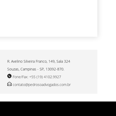
R. Avelino Silveira Franco, 149, Sala 324
Souzas, Campinas - SP, 13092-870.
Fone/Fax: +55 (19) 4102.9927
contato@pedrosoadvogados.com.br