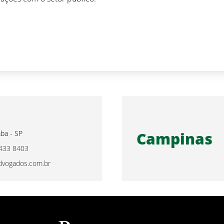
Campinas
aba - SP
3433 8403
vogados.com.br